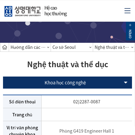
Hệ cao
học thường
Hướng dẫn các khoa
Cơ sở Seoul
Nghệ thuật và thể dục
Nghệ thuật và thể dục
Khoa học công nghệ
Số điện thoại
02)2287-0087
Trang chủ
Vị trí văn phòng
Phòng G419 Engineer Hall 1
chuyên khoa