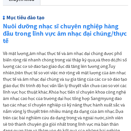
Mục tiêu đào tạo
Nuôi dưỡng nhạc sĩ chuyên nghiệp hàng
đầu trong lĩnh vực âm nhạc đại chúng/thực
tế
Về mặt lượng,âm nhạc thực tế và âm nhạc đại chúng được phổ
biến rộng rãi nhanh chóng trong vài thập kỷ qua,và theo đó,thì số
lượng các cơ sở đào tạo giáo dục đã tăng lên tương ứng.Tuy
nhiên,trên thực tế so với việc mở rộng về mặt lượng của âm nhạc
thực tế và âm nhạc đại chúng và sự gia tăng của các cơ sở đào tạo
giáo dục thì trình độ học vấn lẫn lý thuyết vẫn chưa cao so với các
lĩnh vực học thuật khác.Khóa học tiến sĩ chuyên khoa công nghệ
âm nhạc cao học của trường đại học tổng hợp Sangmyung đào
tạo các nhạc sĩ chuyên nghiệp có kỹ năng thực hành xuất sắc và
nắm vững lý thuyết trên nhiều mảng đa dạng của âm nhạc.Dựa
trên các bài nghiêm cứu đa dạng trong và ngoài nước,sinh viên
sẽ trở thành chuyên gia giỏi nhất trong lĩnh vực mà bản thân
đang quan tâm và thêm vào đó kết quả của những bài nghiên