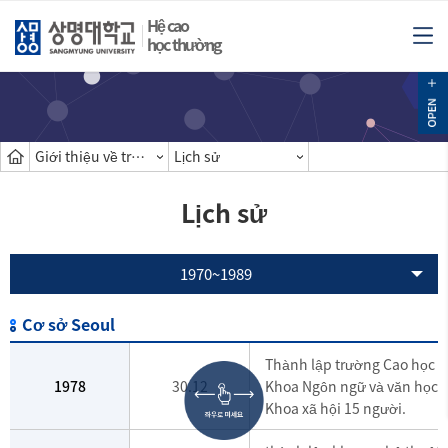
Hệ cao
học thường
Giới thiệu về trường cao học
Lịch sử
Lịch sử
1970~1989
Cơ sở Seoul
Thành lập trường Cao học
1978
30.12
Khoa Ngôn ngữ và văn học h
Khoa xã hội 15 người.