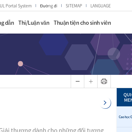
UL Portal System
Đường đi
SITEMAP
LANGUAGE
g dẫn
Thi/Luận văn
Thuận tiện cho sinh viên
QUI
ME
Cao học G
Giải thương dành cho những đối tượng