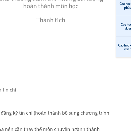
Cao học 
hoàn thành môn học
phúc 
Thành tích
Cao học
doa
Cao học k
văn 
 tín chỉ
đăng ký tin chỉ (hoàn thành bổ sung chương trình
hoa nên cần thay thế môn chuyên ngành thành