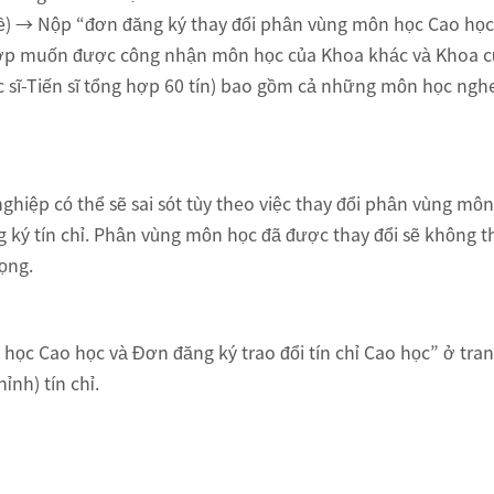
ề) → Nộp “đơn đăng ký thay đổi phân vùng môn học Cao học
p muốn được công nhận môn học của Khoa khác và Khoa của 
 Thạc sĩ-Tiến sĩ tổng hợp 60 tín) bao gồm cả những môn học n
 nghiệp có thể sẽ sai sót tùy theo việc thay đổi phân vùng mô
 ký tín chỉ. Phân vùng môn học đã được thay đổi sẽ không th
ọng.
c Cao học và Đơn đăng ký trao đổi tín chỉ Cao học” ở trang
ỉnh) tín chỉ.