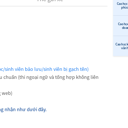
Cao học 
phúc 
Cao học
doa
Cao học k
văn 
ọc/sinh viên bảo lưu/sinh viên bị gạch tên)
êu chuẩn (thi ngoại ngữ và tổng hợp không liên
g web)
ng nhận như dưới đây.