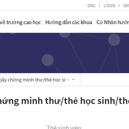
SMU
LOGIN
SM
 về trường cao học
Hướng dẫn các khoa
Cử Nhân hướn
giấy chứng minh thư/thẻ học sinh/thẻ đỗ xe
hứng minh thư/thẻ học sinh/th
Thẻ sinh viên