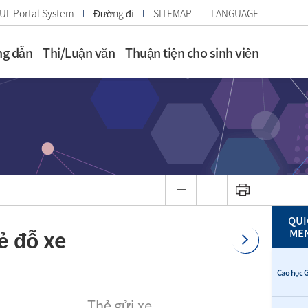
UL Portal System
Đường đi
SITEMAP
LANGUAGE
g dẫn
Thi/Luận văn
Thuận tiện cho sinh viên
QUI
ẻ đỗ xe
ME
Cao học G
Thẻ gửi xe