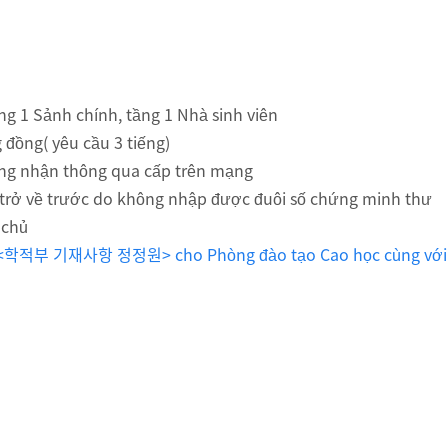
ng 1 Sảnh chính, tầng 1 Nhà sinh viên
 đồng( yêu cầu 3 tiếng)
ứng nhận thông qua cấp trên mạng
6 trở về trước do không nhập được đuôi số chứng minh thư
 chủ
ộp <학적부 기재사항 정정원> cho Phòng đào tạo Cao học cùng với Bả