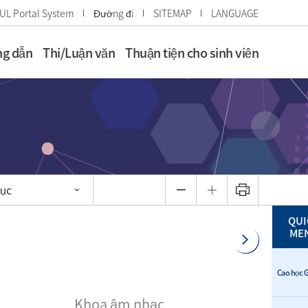
UL Portal System
Đường đi
SITEMAP
LANGUAGE
g dẫn
Thi/Luận văn
Thuận tiện cho sinh viên
dục
QUI
ME
Cao học G
Khoa âm nhạc