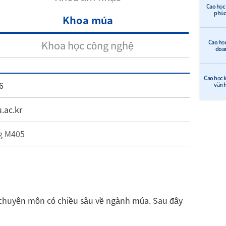
Cao học 
phúc 
Khoa múa
Khoa học công nghệ
Cao học
doa
Cao học k
6
văn 
.ac.kr
g M405
c chuyên môn có chiều sâu về ngành múa. Sau đây