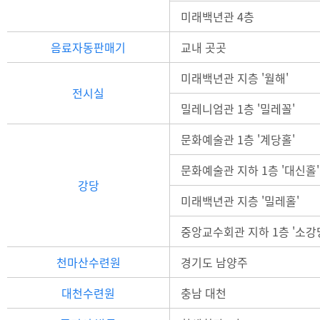
미래백년관 4층
음료자동판매기
교내 곳곳
미래백년관 지층 '월해'
전시실
밀레니엄관 1층 '밀레꼴'
문화예술관 1층 '계당홀'
문화예술관 지하 1층 '대신홀'
강당
미래백년관 지층 '밀레홀'
중앙교수회관 지하 1층 '소강
천마산수련원
경기도 남양주
대천수련원
충남 대천