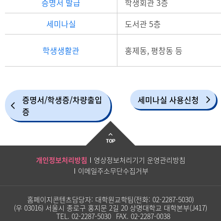
증명서 발급
학생회관 3층
세미나실
도서관 5층
학생생활관
홍제동, 평창동 등
증명서/학생증/차량출입
세미나실 사용신청
증
개인정보처리방침
영상정보처리기기 운영관리방침
이메일주소무단수집거부
홈페이지콘텐츠담당자: 대학원교학팀(전화:
02-2287-5030
)
(우 03016) 서울시 종로구 홍지문 2길 20 상명대학교 대학본부(J417)
TEL.
02-2287-5030
FAX.
02-2287-0038