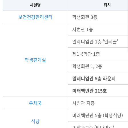
시설명
위치
보건건강관리센터
학생회관 3층
사범관 1층
밀레니엄관 1층 '밀레꼴'
제1공학관 1층
학생휴게실
학생회관 1, 2층
밀레니엄관 5층 라운지
미래백년관 215호
우체국
사범관 지층
미래백년관 5층 (학생식당)
식당
종합관 2층 (안다미로)