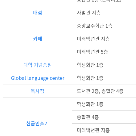
매점
사범관 지층
중앙교수회관 1층
카페
미래백년관 지층
미래백년관 5층
대학 기념품점
학생회관 1층
Global language center
학생회관 1층
복사점
도서관 2층, 종합관 4층
학생회관 1층
종합관 4층
현금인출기
미래백년관 지층