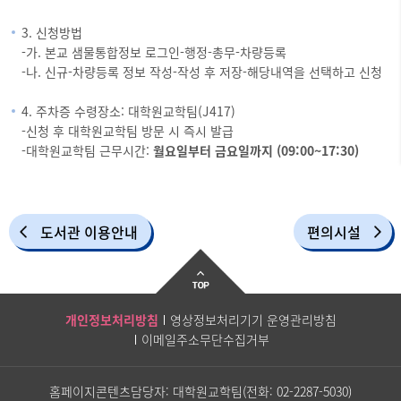
3. 신청방법
-가. 본교 샘물통합정보 로그인-행정-총무-차량등록
-나. 신규-차량등록 정보 작성-작성 후 저장-해당내역을 선택하고 신청
4. 주차증 수령장소: 대학원교학팀(J417)
-신청 후 대학원교학팀 방문 시 즉시 발급
-대학원교학팀 근무시간:
월요일부터 금요일까지 (09:00~17:30)
도서관 이용안내
편의시설
개인정보처리방침
영상정보처리기기 운영관리방침
이메일주소무단수집거부
홈페이지콘텐츠담당자: 대학원교학팀(전화:
02-2287-5030
)