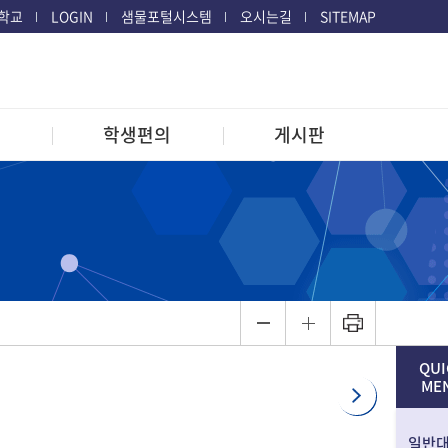
학교
LOGIN
샘물포털시스템
오시는길
SITEMAP
문
학생편의
게시판
QUI
ME
일반