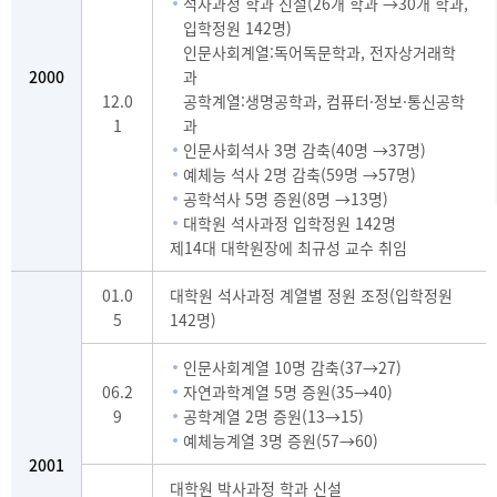
석사과정 학과 신설(26개 학과 →30개 학과,
입학정원 142명)
인문사회계열:독어독문학과, 전자상거래학
2000
과
12.0
공학계열:생명공학과, 컴퓨터·정보·통신공학
1
과
인문사회석사 3명 감축(40명 →37명)
예체능 석사 2명 감축(59명 →57명)
공학석사 5명 증원(8명 →13명)
대학원 석사과정 입학정원 142명
제14대 대학원장에 최규성 교수 취임
01.0
대학원 석사과정 계열별 정원 조정(입학정원
5
142명)
인문사회계열 10명 감축(37→27)
06.2
자연과학계열 5명 증원(35→40)
9
공학계열 2명 증원(13→15)
예체능계열 3명 증원(57→60)
2001
대학원 박사과정 학과 신설