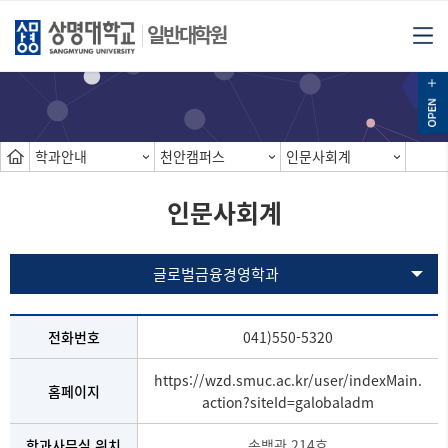
일반대학원
학과안내
천안캠퍼스
인문사회계
인문사회계
글로벌금융경영학과
전화번호
041)550-5320
https://wzd.smuc.ac.kr/user/indexMain.
홈페이지
action?siteId=galobaladm
학과사무실 위치
송백관 214호