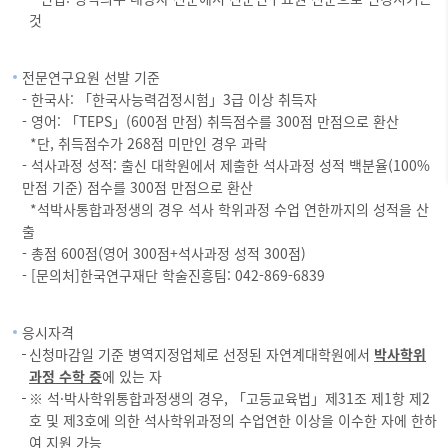
것
전문연구요원 선발 기준
- 한국사: 「한국사능력검정시험」3급 이상 취득자
- 영어: 「TEPS」(600점 만점) 취득점수를 300점 만점으로 환산
*단, 취득점수가 268점 미만인 경우 과락
- 석사과정 성적: 출신 대학원에서 제출한 석사과정 성적 백분율(100%
만점 기준) 점수를 300점 만점으로 환산
*석박사통합과정생의 경우 석사 학위과정 수업 연한까지의 성적을 산
출
- 총점 600점(영어 300점+석사과정 성적 300점)
- [문의처]한국연구재단 학술진흥팀: 042-869-6839
응시자격
신청마감일 기준 병역지정업체로 선정된 자연계대학원에서
박사학위
과정 수학 중
에 있는 자
※ 석·박사학위통합과정생의 경우, 「고등교육법」제31조 제1항 제2
호 및 제3호에 의한 석사학위과정의 수업연한 이상을 이수한 자에 한하
여 지원 가능