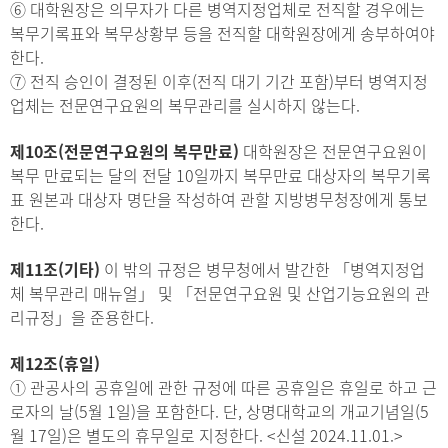
⑥ 대학원장은 의무자가 다른 병역지정업체로 전직할 경우에는
복무기록표와 복무상황부 등을 전직할 대학원장에게 송부하여야
한다.
⑦ 전직 승인이 결정된 이후(전직 대기 기간 포함)부터 병역지정
업체는 전문연구요원의 복무관리를 실시하지 않는다.
제10조(전문연구요원의 복무만료)
대학원장은 전문연구요원이
복무 만료되는 달의 전달 10일까지 복무만료 대상자의 복무기록
표 원본과 대상자 명단을 작성하여 관할 지방병무청장에게 통보
한다.
제11조(기타)
이 밖의 규정은 병무청에서 발간한 「병역지정업
체 복무관리 매뉴얼」 및 「전문연구요원 및 산업기능요원의 관
리규정」을 준용한다.
제12조(휴일)
①
관공사의 공휴일에 관한 규정에 따른 공휴일은 휴일로 하고 근
로자의 날(5월 1일)을 포함한다. 단, 상명대학교의 개교기념일(5
월 17일)은 별도의 휴무일로 지정한다. <신설 2024.11.01.>