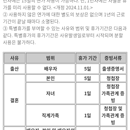
년차에는 15일의 연가 사용이 가능하다. 단, 1년차에는 차월분 휴
가를 미리 사용할 수 없다.
<개정 2024.11.01.>
② 사용하지 않은 연가에 대한 별도의 보상은 없으며 1년의 근로
기간이 끝날 때마다 소멸된다.
③ 특별휴가를 부여할 수 있는 사유와 범위 및 휴가기간은 다음과
같다. 특별휴가의 휴가기간은 사유발생일로부터 시작되며 분할
사용은 불가하다.
사유
범위
휴가 기간
증빙서류
출산
배우자
5일
출생증명서
본인
5일
청첩장
청첩장
자녀
1일
가족관계 증
결혼
빙
청첩장 및
직계가족
1일
가족관계 증
빙