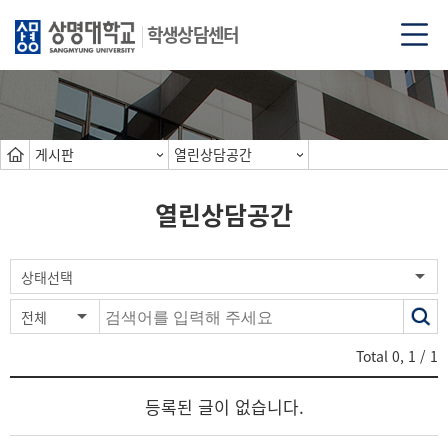
학생상담센터
게시판
열린상담공간
열린상담공간
색
상태선택
전체
어
Total
0
,
1
/ 1
등록된 글이 없습니다.