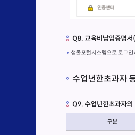
Q8. 교육비납입증명서
샘물포털시스템으로 로그인하여
수업년한초과자 
Q9. 수업년한초과자의
구분