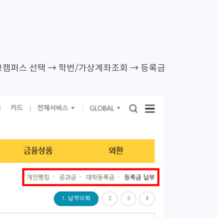
학교캠퍼스 선택 → 학번/가상계좌조회 → 등록금