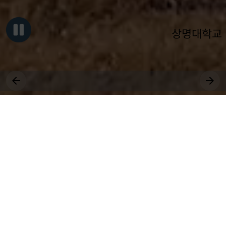
상명대학교
그대, 상명을 원천으로
세상에 솟는 샘물 되어라.
장학
취업
근로
국제
대학원
비교과
상생
전공
공모
교환학생