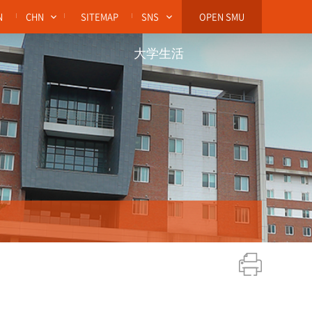
N
CHN
SITEMAP
SNS
OPEN SMU
大学生活