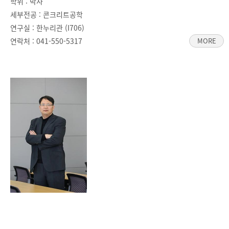
학위 : 박사
세부전공 : 콘크리트공학
연구실 : 한누리관 (I706)
연락처 :
041-550-5317
MORE