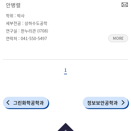
안병렬
학위 : 박사
세부전공 : 상하수도공학
연구실 : 한누리관 (I708)
연락처 :
041-550-5497
MORE
1
그린화학공학과
정보보안공학과