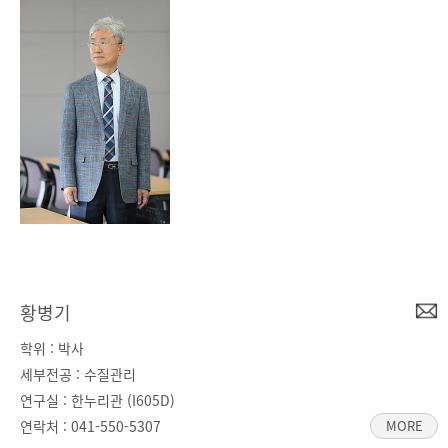
황병기
학위 : 박사
세부전공 : 수질관리
연구실 : 한누리관 (I605D)
연락처 :
041-550-5307
MORE