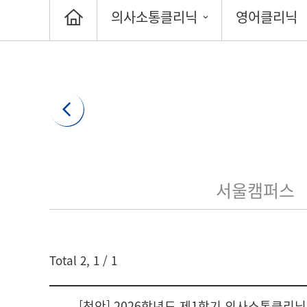
의사소통클리닉
영어클리닉
서울캠퍼스
게시글 검색
Total
2
,
1
/ 1
검색어
[천안] 2026학년도 제1학기 의사소통클리닉