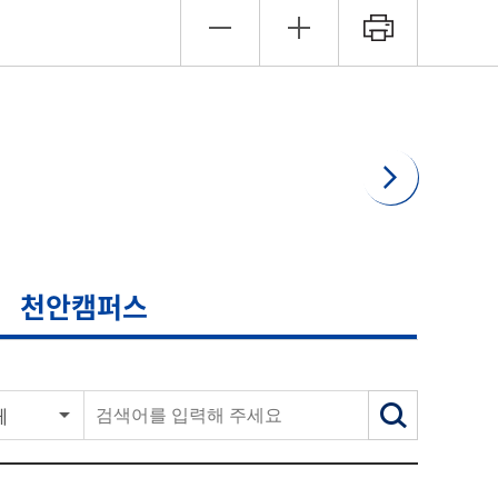
천안캠퍼스
체