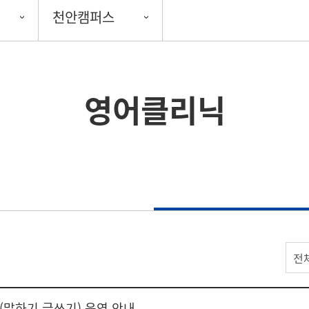
천안캠퍼스
영어클리닉
전
(말하기,글쓰기) 운영 안내