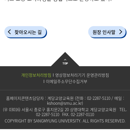
찾아오시는 길
원장 인사말
개인정보처리방침
영상정보처리기기 운영관리방침
이메일주소무단수집거부
홈페이지콘텐츠담당자 : 계당교양교육원 (전화 :
02-2287-5110
/ 메일 :
kshoon@smu.ac.kr
)
(우 03016) 서울시 종로구 홍지문2길 20 상명대학교 계당교양교육원
TEL.
02-2287-5110
FAX.
02-2287-0110
COPYRIGHT BY SANGMYUNG UNIVERSITY. ALL RIGHTS RESERVED.