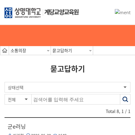
계당교양교육원
소통의장
묻고답하기
묻고답하기
검색
상태선택
전체
어
Total
8
,
1
/ 1
군e러닝