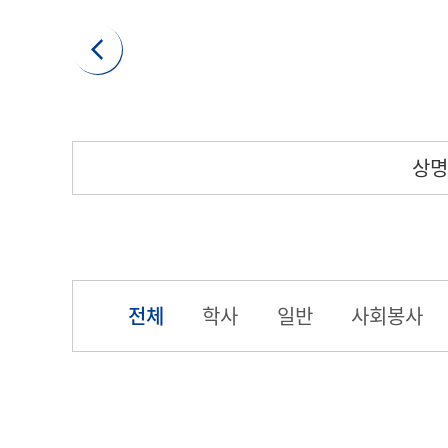
상명
전체
학사
일반
사회봉사