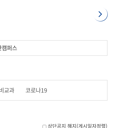
안캠퍼스
비교과
코로나19
상단공지 해지(게시일자정렬)