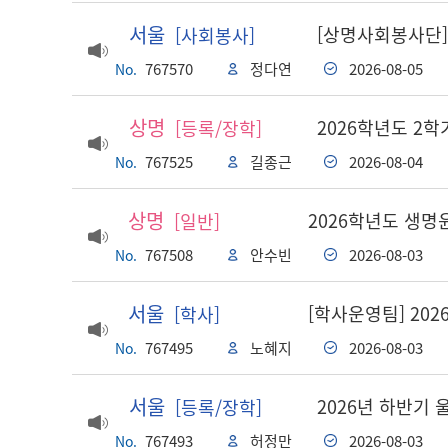
서울
[상명사회봉사단]
[사회봉사]
767570
정다연
2026-08-05
No.
상명
2026학년도 2학
[등록/장학]
767525
길종근
2026-08-04
No.
상명
2026학년도 생명
[일반]
767508
안수빈
2026-08-03
No.
서울
[학사운영팀] 20
[학사]
767495
노혜지
2026-08-03
No.
서울
2026년 하반기
[등록/장학]
767493
허정만
2026-08-03
No.