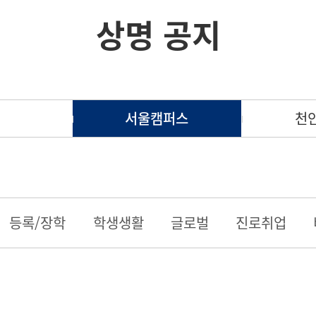
상명 공지
서울캠퍼스
천
등록/장학
학생생활
글로벌
진로취업