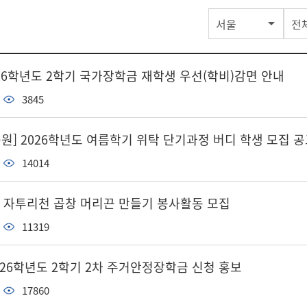
서울
전
026학년도 2학기 국가장학금 재학생 우선(학비)감면 안내
3845
] 2026학년도 여름학기 위탁 단기과정 버디 학생 모집 공
14014
 자투리천 곱창 머리끈 만들기 봉사활동 모집
11319
026학년도 2학기 2차 주거안정장학금 신청 홍보
17860