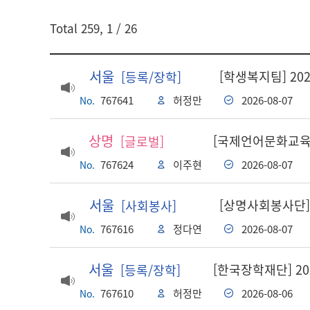
게시글 검색
Total
259
,
1
/ 26
검색어
서울
[학생복지팀] 2
[등록/장학]
767641
허정만
2026-08-07
No.
상명
[국제언어문화교육원
[글로벌]
767624
이주현
2026-08-07
No.
서울
[상명사회봉사단]
[사회봉사]
767616
정다연
2026-08-07
No.
서울
[한국장학재단] 2
[등록/장학]
767610
허정만
2026-08-06
No.