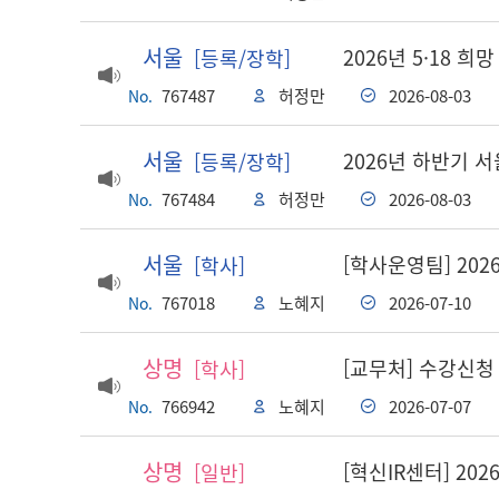
서울
2026년 5·18 희
[등록/장학]
767487
허정만
2026-08-03
No.
서울
2026년 하반기
[등록/장학]
767484
허정만
2026-08-03
No.
서울
[학사운영팀] 202
[학사]
767018
노혜지
2026-07-10
No.
상명
[교무처] 수강신청
[학사]
766942
노혜지
2026-07-07
No.
상명
[혁신IR센터] 20
[일반]