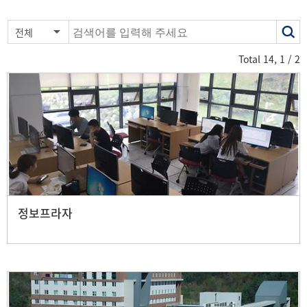
색
전체
어
Total
14
,
1
/ 2
정보프라자