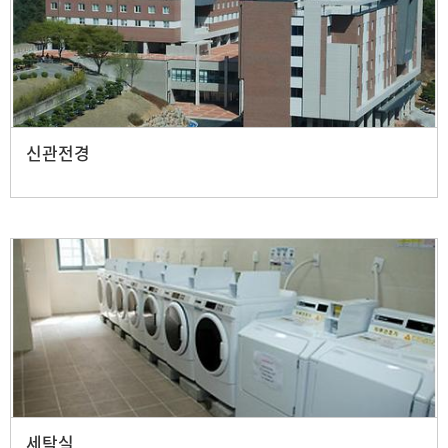
신관전경
세탁실