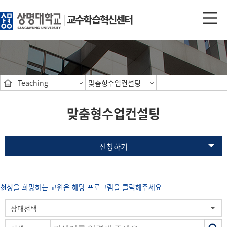
교수학습혁신센터
Teaching
맞춤형수업컨설팅
맞춤형수업컨설팅
신청하기
신청을 희망하는 교원은 해당 프로그램을 클릭해주세요
색
상태선택