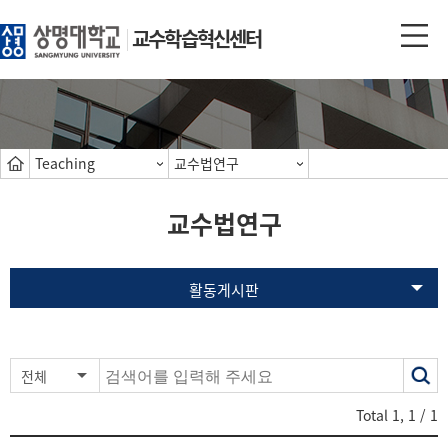
교수학습혁신센터
Teaching
교수법연구
교수법연구
활동게시판
색
전체
어
Total
1
,
1
/ 1