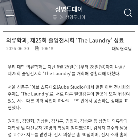
상명투데이
홈
상명투데이
의류학과, 제25회 졸업전시회 ‘The Laundry’ 성료
2026-06-30
10648
대외협력팀
우리 대학 의류학과는 지난 6월 25일(목)부터 28일(일)까지 나흘간
제25회 졸업전시회 ‘The Laundry’를 개최해 성황리에 마쳤다.
서울 성동구 ‘어브 스튜디오(Aube Studio)’에서 열린 이번 전시회의
주제는 ‘The Laundry’로, 서로 다른 빨랫감들이 한곳에 모여 뒤섞여
있듯 서로 다른 여러 작업이 하나의 구조 안에서 공존하는 상태를 표
현했다.
권지민, 김민혁, 김상현, 김샤론, 김민지, 김승환 등 상명대 의류학과
재학생 및 다전공자 20명의 학생이 참여했으며, 김혜자 교수와 남용
섭 교수가 지도를 맡았다. 전시 의상은 총 40점이며, 전시 소개 홈페