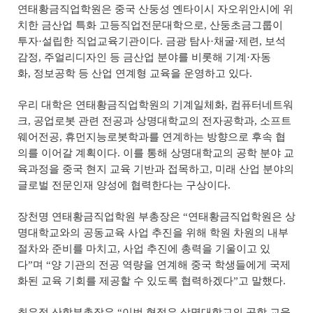
연태황금직업학원은 중국 산둥성 옌타이시 자오위안시에 위
치한 금산업 특화 고등직업전문대학으로
,
산둥초금그룹이
투자
·
설립한 직업교육기관이다
.
금광 탐사
·
채굴
·
제련
,
보석
감정
,
주얼리디자인 등 금산업 분야를 비롯해 기계
·
자동
화
,
정보공학 등 산업 연계형 교육을 운영하고 있다
.
우리 대학은 연태황금직업학원의 기계일체화
,
컴퓨터네트워
크
,
공업로봇 관련 전공과 상명대학교의 전자공학과
,
소프트
웨어전공
,
휴먼지능로봇학과를 연계하는 방향으로 후속 협
의를 이어갈 계획이다
.
이를 통해 상명대학교의 공학 분야 교
육과정을 중국 현지 교육 기반과 접목하고
,
미래 산업 분야의
글로벌 전문인재 양성에 협력한다는 구상이다
.
장천명 연태황금직업학원 부총장은
“
연태황금직업학원은 상
명대학교와의 공동교육 사업 추진을 위해 학원 차원의 내부
절차와 준비를 마치고
,
사업 추진에 총력을 기울이고 있
다
”
며
“
양 기관의 전공 역량을 연계해 중국 학생들에게 국제
화된 교육 기회를 제공할 수 있도록 협력하겠다
”
고 말했다
.
최은정 산학부총장은
“
이번 협정은 상명대학교의 공학 교육