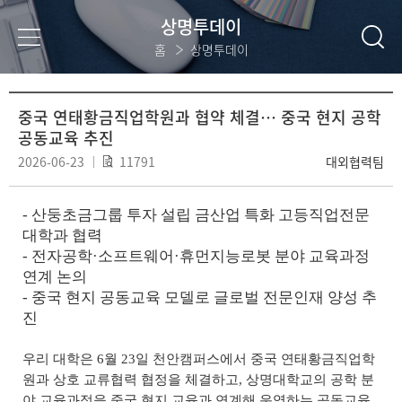
상명투데이
홈
상명투데이
중국 연태황금직업학원과 협약 체결… 중국 현지 공학
공동교육 추진
2026-06-23
11791
대외협력팀
-
산둥초금그룹 투자 설립 금산업 특화 고등직업전문
대학과 협력
-
전자공학
·
소프트웨어
·
휴먼지능로봇 분야 교육과정
연계 논의
-
중국 현지 공동교육 모델로 글로벌 전문인재 양성 추
진
우리 대학은 6월 23일 천안캠퍼스에서 중국 연태황금직업학
원과 상호 교류협력 협정을 체결하고
,
상명대학교의 공학 분
야 교육과정을 중국 현지 교육과 연계해 운영하는 공동교육