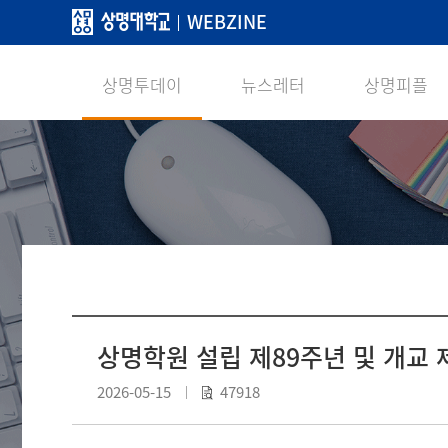
WEBZINE
상명투데이
뉴스레터
상명피플
상명학원 설립 제89주년 및 개교 
2026-05-15
47918