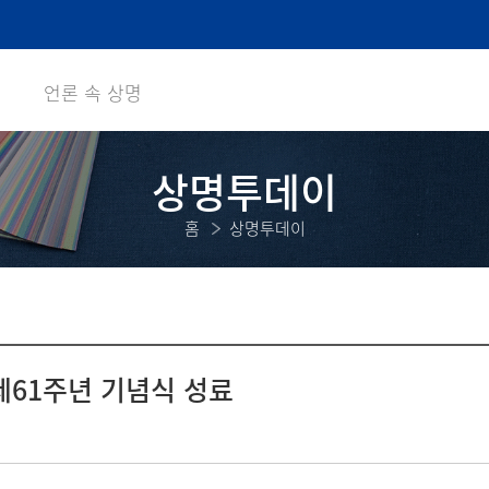
언론 속 상명
상명투데이
홈
상명투데이
제61주년 기념식 성료