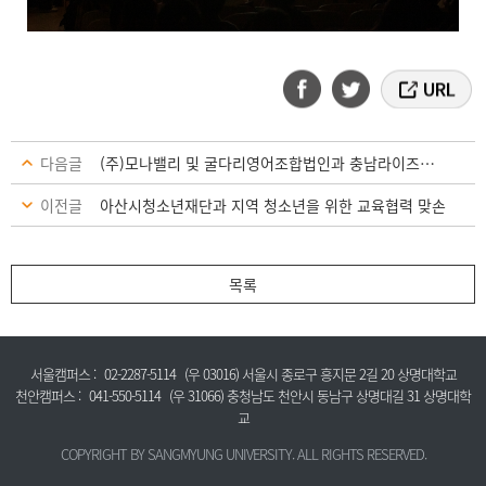
다음글
(주)모나밸리 및 굴다리영어조합법인과 충남라이즈사업 연계을 위해 맞손
이전글
아산시청소년재단과 지역 청소년을 위한 교육협력 맞손
목록
서울캠퍼스 :
02-2287-5114
(우 03016) 서울시 종로구 흥지문 2길 20 상명대학교
천안캠퍼스 :
041-550-5114
(우 31066) 충청남도 천안시 동남구 상명대길 31 상명대학
교
COPYRIGHT BY SANGMYUNG UNIVERSITY. ALL RIGHTS RESERVED.