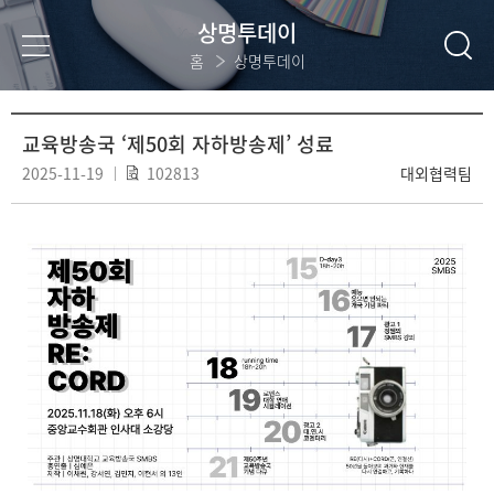
상명투데이
홈
상명투데이
교육방송국 ‘제50회 자하방송제’ 성료
2025-11-19
102813
대외협력팀