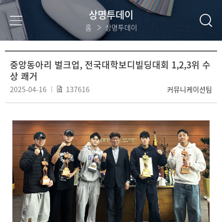
상명투데이
홈
상명투데이
중앙동아리 벌크업, 전국대학보디빌딩대회 1,2,3위 수
상 쾌거
2025-04-16
137616
커뮤니케이션팀