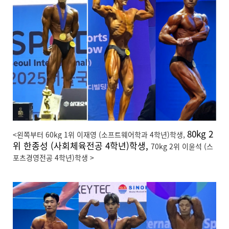
80kg 2
<왼쪽부터 60kg 1위 이재영 (소프트웨어학과 4학년)학생,
위 한종성 (사회체육전공 4학년)학생,
70kg 2위 이윤석 (스
포츠경영전공 4학년)학생 >