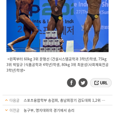
<왼쪽부터 60kg 3위 문형선 (건설시스템공학과 3학년)학생, 75kg
3위 박일규 (식품공학과 4학년)학생, 80kg 3위 최윤성(사회체육전공
3학년)학생>
다음글
스포츠융합학부 송검회, 충남회장기 검도대회 1,2위 수상
이전글
농구부, 명지대와의 경기에서 승리