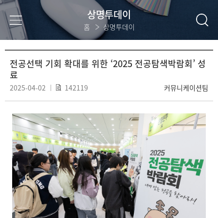
상명투데이
홈
상명투데이
전공선택 기회 확대를 위한 ‘2025 전공탐색박람회’ 성
료
2025-04-02
142119
커뮤니케이션팀