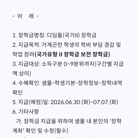
- 아 래 -
1. 장학금명칭: 디딤돌(국가II) 장학금
2. 지급목적: 가계곤란 학생의 학비 부담 경감 및
학업 장려
(
국가유형 II 장학금 보전 장학금)
3. 지급대상: 소득구분 0~9분위까지(구간별 지급
액 상이)
4. 수혜확인: 샘물-학생기본-장학정보-장학내역
확인
5. 지급(예정)일: 2026.06.30.(화)~07.07.(화)
6. 기타사항
가. 장학금 지급을 위하여 샘물 내 본인의 '장학
계좌' 확인 및 수정(필수)