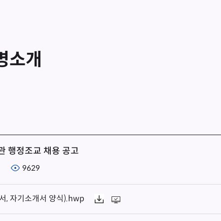
명소개
관 행정조교 채용 공고
9629
 자기소개서 양식).hwp