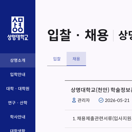
입찰 · 채용
상
입찰
채용
상명소개
입학안내
대학 · 대학원
상명대학교(천안) 학술정보
관리자
2026-05-21
연구 · 산학
학사안내
채용제출관련서류(입사지원서,
대학생활