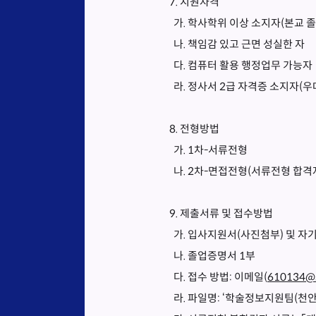
7. 지원자격
가. 학사학위 이상 소지자(본교 졸
나. 책임감 있고 근면 성실한 자
다. 컴퓨터 활용 행정업무 가능자
라. 정사서 2급 자격증 소지자(우
8. 전형방법
가. 1차-서류전형
나. 2차-면접전형(서류전형 합격
9. 제출서류 및 접수방법
가. 입사지원서(사진첨부) 및 자
나. 졸업증명서 1부
다. 접수 방법: 이메일(
610134@s
라. 파일명: ‘학술정보지원팀(천안