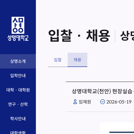
입찰 · 채용
상
입찰
채용
상명소개
입학안내
대학 · 대학원
상명대학교(천안) 현장실습
임재원
2026-05-19
연구 · 산학
학사안내
대학생활