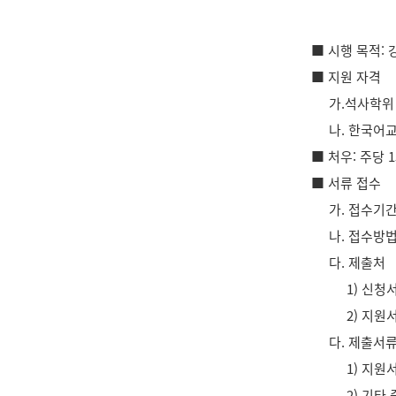
■ 시행 목적:
■ 지원 자격
가.석사학위
나. 한국어교
■ 처우: 주당 
■ 서류 접수
가. 접수기간
나. 접수방
다. 제출처
1) 신청
2) 지원
다. 제출서
1) 지원
2) 기타