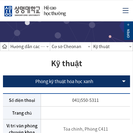
Hệ cao
học thường
Hướng dẫn các khoa
Cơ sở Cheonan
Kỹ thuật
Kỹ thuật
Phòng kỹ thuật hóa học xanh
Số điện thoại
041)550-5311
Trang chủ
Vị trí văn phòng
Tòa chính, Phòng C411
chuyên khoa