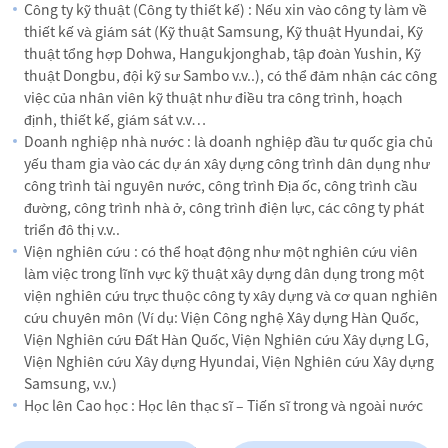
Công ty kỹ thuật (Công ty thiết kế) : Nếu xin vào công ty làm về
thiết kế và giám sát (Kỹ thuật Samsung, Kỹ thuật Hyundai, Kỹ
thuật tổng hợp Dohwa, Hangukjonghab, tập đoàn Yushin, Kỹ
thuật Dongbu, đội kỹ sư Sambo v.v..), có thể đảm nhận các công
việc của nhân viên kỹ thuật như điều tra công trình, hoạch
định, thiết kế, giám sát v.v…
Doanh nghiệp nhà nước : là doanh nghiệp đầu tư quốc gia chủ
yếu tham gia vào các dự án xây dựng công trình dân dụng như
công trình tài nguyên nước, công trình Địa ốc, công trình cầu
đường, công trình nhà ở, công trình điện lực, các công ty phát
triển đô thị v.v..
Viện nghiên cứu : có thể hoạt động như một nghiên cứu viên
làm việc trong lĩnh vực kỹ thuật xây dựng dân dụng trong một
viện nghiên cứu trực thuộc công ty xây dựng và cơ quan nghiên
cứu chuyên môn (Ví dụ: Viện Công nghệ Xây dựng Hàn Quốc,
Viện Nghiên cứu Đất Hàn Quốc, Viện Nghiên cứu Xây dựng LG,
Viện Nghiên cứu Xây dựng Hyundai, Viện Nghiên cứu Xây dựng
Samsung, v.v.)
Học lên Cao học : Học lên thạc sĩ – Tiến sĩ trong và ngoài nước