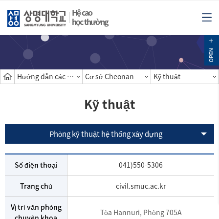
Hệ cao
học thường
Hướng dẫn các khoa
Cơ sở Cheonan
Kỹ thuật
Kỹ thuật
Phòng kỹ thuật hệ thống xây dựng
Số điện thoại
041)550-5306
Trang chủ
civil.smuc.ac.kr
Vị trí văn phòng
Tòa Hannuri, Phòng 705A
chuyên khoa