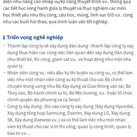
diện như nâng cao nhiệp vụ/kỹ năng thuyết trình v.v.. thông qua
các tiết học song hành giữa lý thuyết và thực nghiệm các môn
học thiết yếu như thủ công, cấu trúc, móng, lĩnh vực GIS v.v.. cũng
như các buổi hội thảo, quá trình luận văn tốt nghiệp.
Triển vọng nghề nghiệp
Thành lập công ty về xây dựng dân dụng : thành lập công ty xây
dựng thực hiện các công việc liên quan đến xây dựng dân dụng
như thiết kế, thi công, giám sát v.v.. và hoạt động như một nhà
quản lý.
Nhân viên công vụ : nếu đậu kỳ thi tuyển vụ công vụ, có thể làm
việc như một nhân viên công vụ kỹ thuật cho các Bộ chính
chuyền trung ương như Bộ Xây dựng và Giao thông vận tải, Bộ
Thủy sản, Bộ hành chính tự trị, Bộ Môi trường, v.v.. hoặc tổ chức
chính quyền địa phương và cả Seoul.
Công ty xây dựng : Xin vào công ty xây dựng (Xây dựng Hyundai,
Xây dựng tổng hợp Samsung, Daerim, Xây dựng LG, Xây dựng
SK, Xây dựng Daewoo v.v..) và có thể làm việc như một nhân
viên kỹ thuật cho các vị trí thi công, quản lý công trình, quản lý
bảo trì v.v…