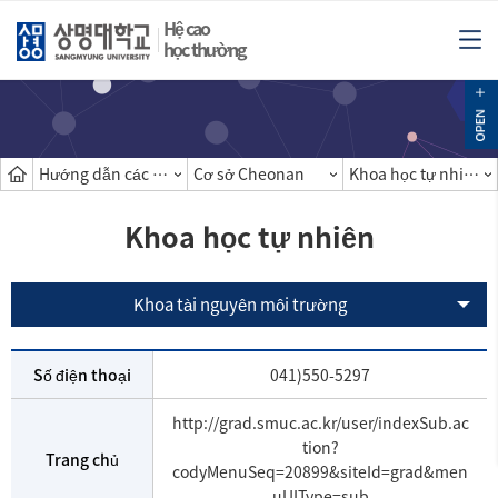
Hệ cao
học thường
Hướng dẫn các khoa
Cơ sở Cheonan
Khoa học tự nhiên
Khoa học tự nhiên
Khoa tài nguyên môi trường
Số điện thoại
041)550-5297
http://grad.smuc.ac.kr/user/indexSub.ac
tion?
Trang chủ
codyMenuSeq=20899&siteId=grad&men
uUIType=sub