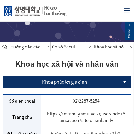
Hệ cao
học thường
Hướng dẫn các khoa
Cơ sở Seoul
Khoa học xã hội và nhân văn
Khoa học xã hội và nhân văn
Khoa phúc lợi gia đình
Số điện thoại
02)2287-5254
https://smfamily.smu.ac.kr/user/indexM
Trang chủ
ain.action?siteId=smfamily
Vị trí văn phòng
Phòng S111 Đại học Khoa học xã hội