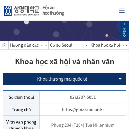
Hệ cao
học thường
Hướng dẫn các khoa
Cơ sở Seoul
Khoa học xã hội và nhân văn
Khoa học xã hội và nhân văn
Khoa thương mại quốc tế
Số điện thoại
02)2287-5051
Trang chủ
https://gbiz.smu.ac.kr
Vị trí văn phòng
Phòng 204 (T204) Tòa Millennium
chuyên khoa