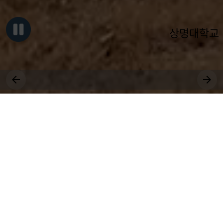
상명대학교
그대, 상명을 원천으로
세상에 솟는 샘물 되어라.
장학
취업
대학원
비교과
상생
공모
국제
근로
등록
수강
연수