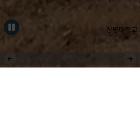
상명대학교
그대, 상명을 원천으로
세상에 솟는 샘물 되어라.
장학
취업
국제
근로
등록
수강