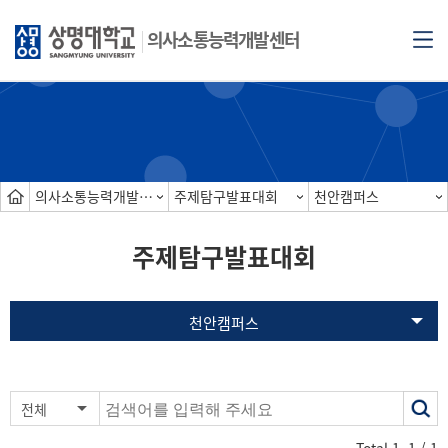
의사소통능력개발센터
의사소통능력개발경진대회
주제탐구발표대회
천안캠퍼스
주제탐구발표대회
천안캠퍼스
색
전체
어