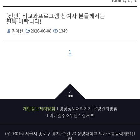
Total
1
,
1
/ 1
[천안] 비교과프로그램 참여자 분들께서는
필독 바랍니다!
김아현
2026-06-08
1349
1
개인정보처리방침
영상정보처리기기 운영관리방침
이메일주소무단수집거부
(우 03016) 서울시 종로구 홍지문2길 20 상명대학교 의사소통능력개발센
터