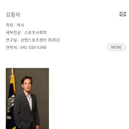
김동아
학위 : 박사
세부전공 : 스포츠사회학
연구실 : 상명스포츠센터 (K302)
연락처 :
041-550-5348
MORE