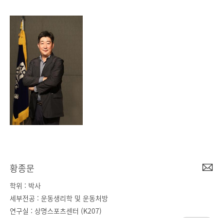
황종문
학위 : 박사
세부전공 : 운동생리학 및 운동처방
연구실 : 상명스포츠센터 (K207)