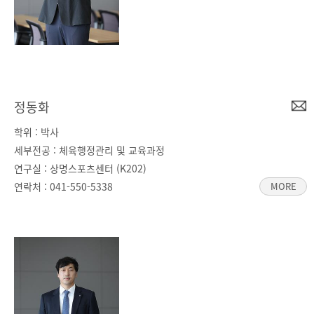
정동화
학위 : 박사
세부전공 : 체육행정관리 및 교육과정
연구실 : 상명스포츠센터 (K202)
연락처 :
041-550-5338
MORE