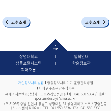
교수소개
교수소개
상명대학교
입학안내
샘물포털시스템
학술정보관
피어오름
개인정보처리방침
영상정보처리기기 운영관리방침
이메일주소무단수집거부
홈페이지콘텐츠담당자 : 스포츠경영전공 (전화 :
041-550-5334
/ 메일 :
sportsindustry@smu.ac.kr
)
(우 31066) 충남 천안시 동남구 상명대길 31 상명대학교 스포츠경영전공
(스포츠센터 K102호)
TEL.
041-550-5334
FAX. 041-550-5339