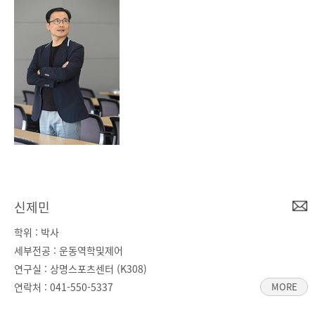
신제민
학위 : 박사
세부전공 : 운동역학및제어
연구실 : 상명스포츠센터 (K308)
연락처 :
041-550-5337
MORE