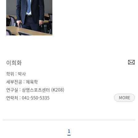
이희화
학위 : 박사
세부전공 : 체육학
연구실 : 상명스포츠센터 (K208)
연락처 :
041-550-5335
MORE
1