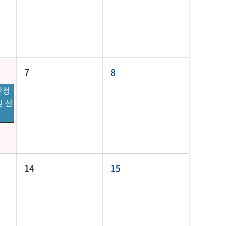
7
8
신청
및 신
14
15