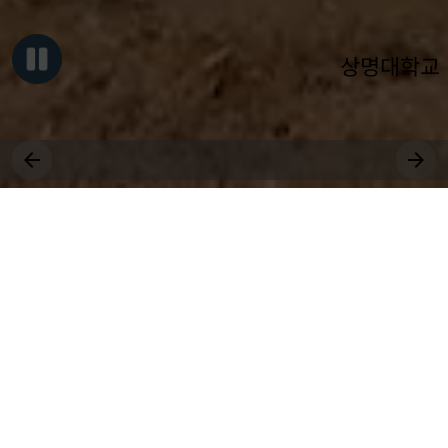
상명대학교
그대, 상명을 원천으로
세상에 솟는 샘물 되어라.
장학
취업
근로
국제
대학원
비교과
상생
수강
전공
공모