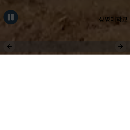
상명대학교
그대, 상명을 원천으로
세상에 솟는 샘물 되어라.
장학
취업
대학원
비교과
상생
공모
국제
근로
등록
수강
연수