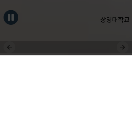
상명대학교
그대, 상명을 원천으로
세상에 솟는 샘물 되어라.
장학
취업
근로
국제
대학원
비교과
상생
전공
공모
교환학생