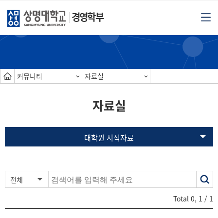
경영학부
커뮤니티
자료실
자료실
대학원 서식자료
색
전체
어
Total
0
,
1
/ 1