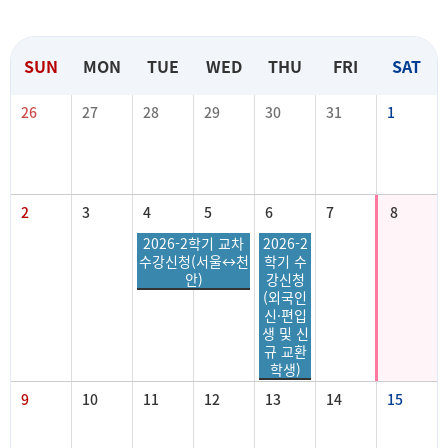
SUN
MON
TUE
WED
THU
FRI
SAT
26
27
28
29
30
31
1
2
3
4
5
6
7
8
2026-2학기 교차
2026-2
수강신청(서울↔천
학기 수
안)
강신청
(외국인
신·편입
생 및 신
규 교환
학생)
9
10
11
12
13
14
15