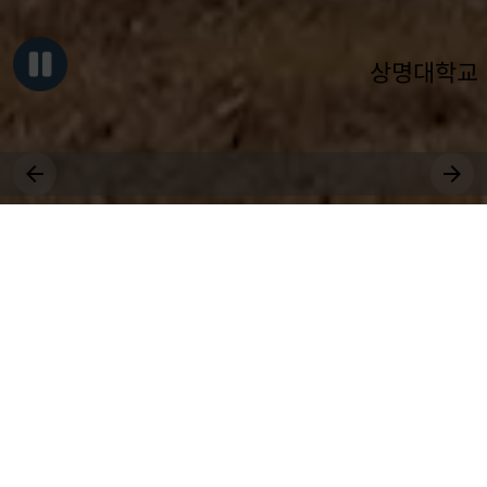
상명대학교
그대, 상명을 원천으로
세상에 솟는 샘물 되어라.
장학
취업
근로
국제
대학원
비교과
상생
수강
전공
공모