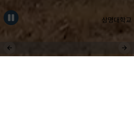
상명대학교
그대, 상명을 원천으로
세상에 솟는 샘물 되어라.
장학
취업
대학원
비교과
상생
공모
국제
근로
등록
수강
연수